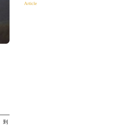
Article
。到