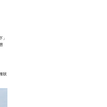
下」
態
種狀