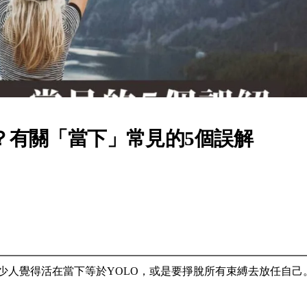
？有關「當下」常見的5個誤解
少人覺得活在當下等於YOLO，或是要掙脫所有束縛去放任自己